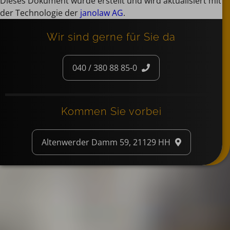
Dieses Dokument wurde erstellt und wird aktualisiert mit
der Technologie der
janolaw AG
.
Wir sind gerne für Sie da
040 / 380 88 85-0
Kommen Sie vorbei
Altenwerder Damm 59, 21129 HH